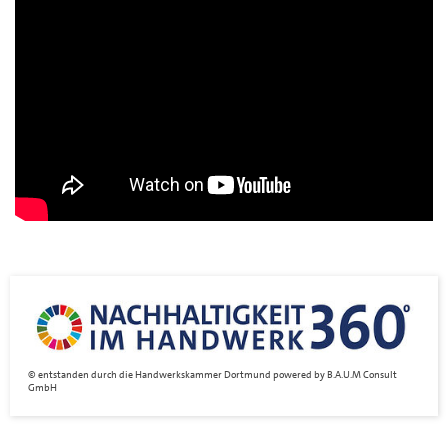
entstanden durch die Handwerkskammer Dortmund powered by B.A.U.M Consult
GmbH