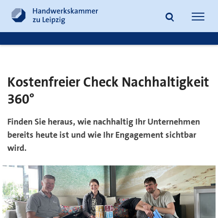
zum
zur
Inhalt
Fußzeile
Suche
Navig
springen
springen
öffnen
öffne
Kostenfreier Check Nachhaltigkeit
360°
Finden Sie heraus, wie nachhaltig Ihr Unternehmen
bereits heute ist und wie Ihr Engagement sichtbar
wird.