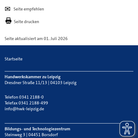
Seite
Per
empfehlen
E-
Seite drucken
Mail
versenden
Seite aktualisiert am 01. Juli 2026
Startseite
Handwerkskammer zu Leipzig
Dresdner Straße 11/13 | 04103 Leipzig
Telefon 0341 2188-0
Telefax 0341 2188-499
info@hwk-leipzig.de
Bildungs- und Technologiezentrum
Steinweg 3 | 04451 Borsdorf