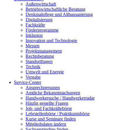
Außenwirtschaft
Betriebswirtschaftliche Beratung
Denkmalpflege und Altbausanierung
Digitalisierung
Fachkräfte
Förderprogramme
Inklusion
Innovation und Technologie
Messen
Projektmanagement
Rechtsberatung
Standortfragen
Technik
Umwelt und Energie
Vergabe
Service-Center
Ansprechpersonen
Amtliche Bekanntmachungen
Handwerkersuche / Handwerkerradar
Häufig gestellte Fragen
Job- und Fachkräftebörse
Lehrstellenbörse / Praktikumsbörse
Kurse und Seminare finden
Mitgliedsdaten ändern
Sachverständige finden