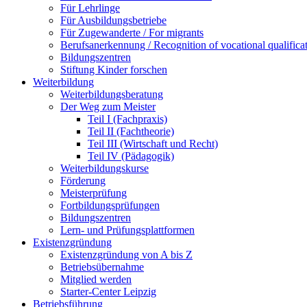
Für Lehrlinge
Für Ausbildungsbetriebe
Für Zugewanderte / For migrants
Berufsanerkennung / Recognition of vocational qualifica
Bildungszentren
Stiftung Kinder forschen
Weiterbildung
Weiterbildungsberatung
Der Weg zum Meister
Teil I (Fachpraxis)
Teil II (Fachtheorie)
Teil III (Wirtschaft und Recht)
Teil IV (Pädagogik)
Weiterbildungskurse
Förderung
Meisterprüfung
Fortbildungsprüfungen
Bildungszentren
Lern- und Prüfungsplattformen
Existenzgründung
Existenzgründung von A bis Z
Betriebsübernahme
Mitglied werden
Starter-Center Leipzig
Betriebsführung